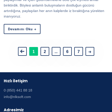
biriktirdik. Böylesi anlamlı buluşmaların dostluğun gücünü
artırdığına, paylaşılan her anın kalplerde iz bıraktığına yürekten
inanıyoruz.
Devamını Oku
1
2
...
6
7
Hızlı İletişim
0 (850) 441 88 18
info@nlksoft.com
Adresimiz