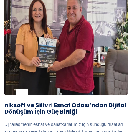
nlksoft ve Silivri Esnaf Odası’ndan Dijital
Dönüşüm İçin Güç Birliği
Dijitalleşmenin esnaf ve sanatkarlarımız için sunduğu fırsatları
konuşmak üzere, İstanbul Silivri Birleşik Esnaf ve Sanatkarlar