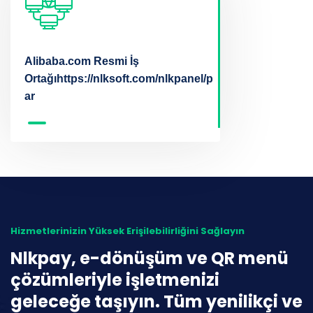
Alibaba.com Resmi İş
Ortağıhttps://nlksoft.com/nlkpanel/projeler/7/edit#lang-
ar
Hizmetlerinizin Yüksek Erişilebilirliğini Sağlayın
Nlkpay, e-dönüşüm ve QR menü
çözümleriyle işletmenizi
geleceğe taşıyın. Tüm yenilikçi ve