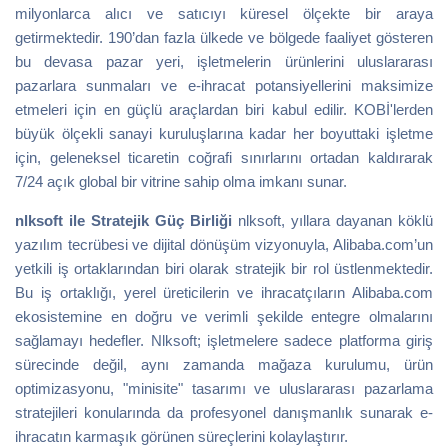
milyonlarca alıcı ve satıcıyı küresel ölçekte bir araya
getirmektedir. 190’dan fazla ülkede ve bölgede faaliyet gösteren
bu devasa pazar yeri, işletmelerin ürünlerini uluslararası
pazarlara sunmaları ve e-ihracat potansiyellerini maksimize
etmeleri için en güçlü araçlardan biri kabul edilir. KOBİ'lerden
büyük ölçekli sanayi kuruluşlarına kadar her boyuttaki işletme
için, geleneksel ticaretin coğrafi sınırlarını ortadan kaldırarak
7/24 açık global bir vitrine sahip olma imkanı sunar.
nlksoft ile Stratejik Güç Birliği
nlksoft, yıllara dayanan köklü
yazılım tecrübesi ve dijital dönüşüm vizyonuyla, Alibaba.com’un
yetkili iş ortaklarından biri olarak stratejik bir rol üstlenmektedir.
Bu iş ortaklığı, yerel üreticilerin ve ihracatçıların Alibaba.com
ekosistemine en doğru ve verimli şekilde entegre olmalarını
sağlamayı hedefler. Nlksoft; işletmelere sadece platforma giriş
sürecinde değil, aynı zamanda mağaza kurulumu, ürün
optimizasyonu, "minisite" tasarımı ve uluslararası pazarlama
stratejileri konularında da profesyonel danışmanlık sunarak e-
ihracatın karmaşık görünen süreçlerini kolaylaştırır.