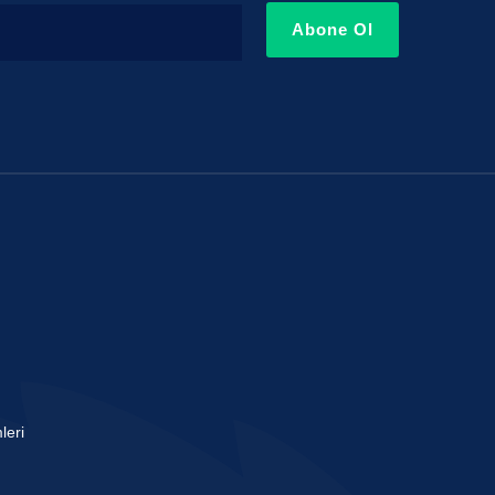
Abone Ol
leri