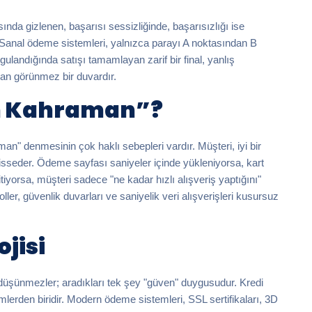
da gizlenen, başarısı sessizliğinde, başarısızlığı ise
. Sanal ödeme sistemleri, yalnızca parayı A noktasından B
rgulandığında satışı tamamlayan zarif bir final, yanlış
an görünmez bir duvardır.
n Kahraman”?
n" denmesinin çok haklı sebepleri vardır. Müşteri, iyi bir
isseder. Ödeme sayfası saniyeler içinde yükleniyorsa, kart
bitiyorsa, müşteri sadece "ne kadar hızlı alışveriş yaptığını"
ller, güvenlik duvarları ve saniyelik veri alışverişleri kusursuz
ojisi
 düşünmezler; aradıkları tek şey "güven" duygusudur. Kredi
emlerden biridir. Modern ödeme sistemleri, SSL sertifikaları, 3D