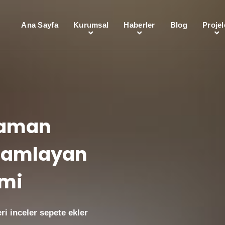
Ana Sayfa
Kurumsal
Haberler
Blog
Projel
raman
amamlayan
emi
ri inceler sepete ekler