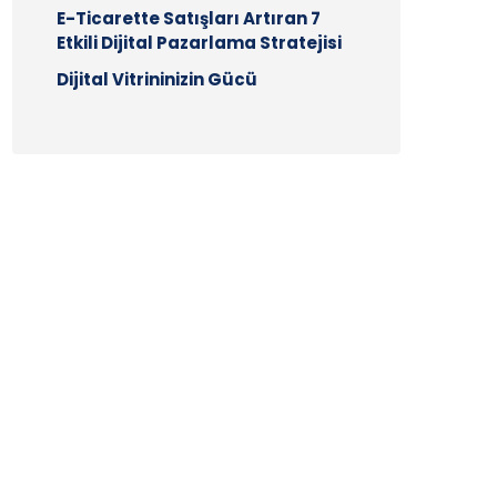
E-Ticarette Satışları Artıran 7
Etkili Dijital Pazarlama Stratejisi
Dijital Vitrininizin Gücü