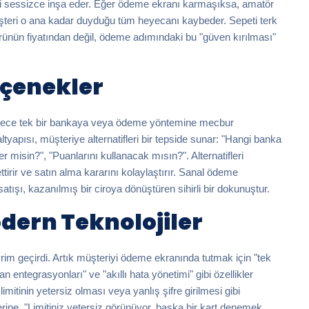
eni sessizce inşa eder. Eğer ödeme ekranı karmaşıksa, amatör
şteri o ana kadar duyduğu tüm heyecanı kaybeder. Sepeti terk
rünün fiyatından değil, ödeme adımındaki bu "güven kırılması"
eçenekler
 Sadece tek bir bankaya veya ödeme yöntemine mecbur
altyapısı, müşteriye alternatifleri bir tepside sunar: "Hangi banka
r misin?", "Puanlarını kullanacak mısın?". Alternatifleri
irir ve satın alma kararını kolaylaştırır. Sanal ödeme
satışı, kazanılmış bir ciroya dönüştüren sihirli bir dokunuştur.
odern Teknolojiler
vrim geçirdi. Artık müşteriyi ödeme ekranında tutmak için "tek
 entegrasyonları" ve "akıllı hata yönetimi" gibi özellikler
imitinin yetersiz olması veya yanlış şifre girilmesi gibi
ine, "Limitiniz yetersiz görünüyor, başka bir kart denemek