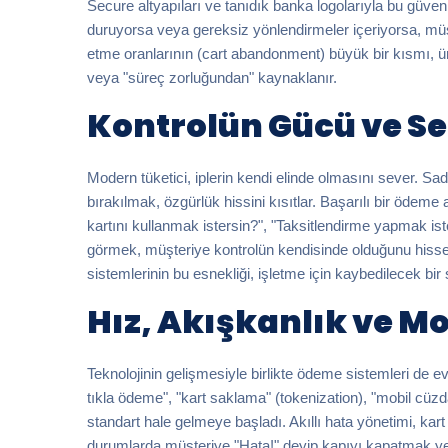
Secure altyapıları ve tanıdık banka logolarıyla bu güv
duruyorsa veya gereksiz yönlendirmeler içeriyorsa, mü
etme oranlarının (cart abandonment) büyük bir kısmı, ü
veya "süreç zorluğundan" kaynaklanır.
Kontrolün Gücü ve S
Modern tüketici, iplerin kendi elinde olmasını sever.
bırakılmak, özgürlük hissini kısıtlar. Başarılı bir ödeme 
kartını kullanmak istersin?", "Taksitlendirme yapmak iste
görmek, müşteriye kontrolün kendisinde olduğunu hissett
sistemlerinin bu esnekliği, işletme için kaybedilecek bir 
Hız, Akışkanlık ve M
Teknolojinin gelişmesiyle birlikte ödeme sistemleri de e
tıkla ödeme", "kart saklama" (tokenization), "mobil cüzdan
standart hale gelmeye başladı. Akıllı hata yönetimi, kart l
durumlarda müşteriye "Hata!" deyip kapıyı kapatmak yer