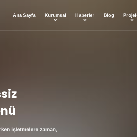
Ana Sayfa
Kurumsal
Haberler
Blog
Projel
siz
enü
arken işletmelere zaman,