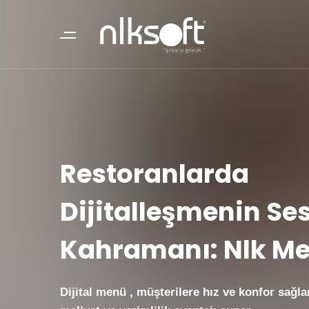
Restoranlarda
Dijitalleşmenin Ses
Kahramanı: Nlk M
Dijital menü , müşterilere hız ve konfor sağl