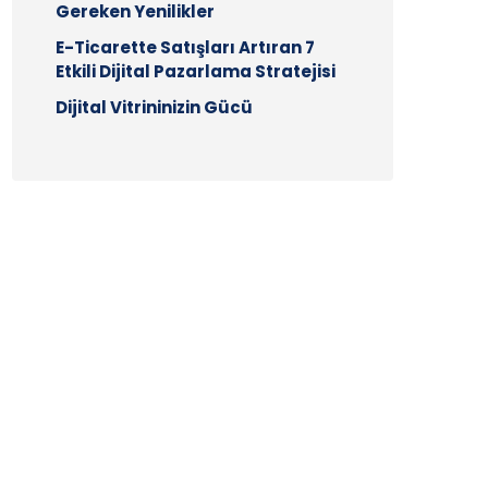
Gereken Yenilikler
E-Ticarette Satışları Artıran 7
Etkili Dijital Pazarlama Stratejisi
Dijital Vitrininizin Gücü