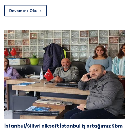
Devamını Oku
İstanbul/Silivri nlksoft İstanbul iş ortağımız Sbm