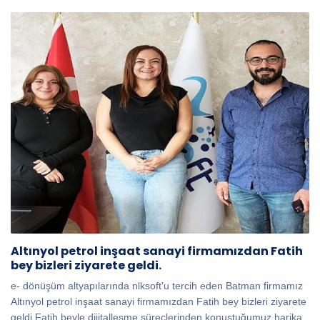
Altınyol petrol inşaat sanayi firmamızdan Fatih
bey bizleri ziyarete geldi.
e- dönüşüm altyapılarında nlksoft'u tercih eden Batman firmamız
Altınyol petrol inşaat sanayi firmamızdan Fatih bey bizleri ziyarete
geldi Fatih beyle dijitalleşme süreçlerinden konuştuğumuz harika