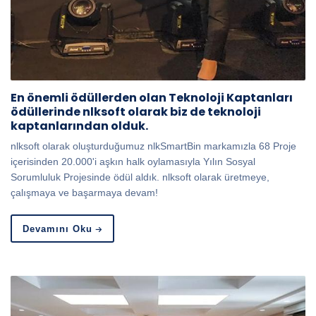
En önemli ödüllerden olan Teknoloji Kaptanları
ödüllerinde nlksoft olarak biz de teknoloji
kaptanlarından olduk.
nlksoft olarak oluşturduğumuz nlkSmartBin markamızla 68 Proje
içerisinden 20.000'i aşkın halk oylamasıyla Yılın Sosyal
Sorumluluk Projesinde ödül aldık. nlksoft olarak üretmeye,
çalışmaya ve başarmaya devam!
Devamını Oku