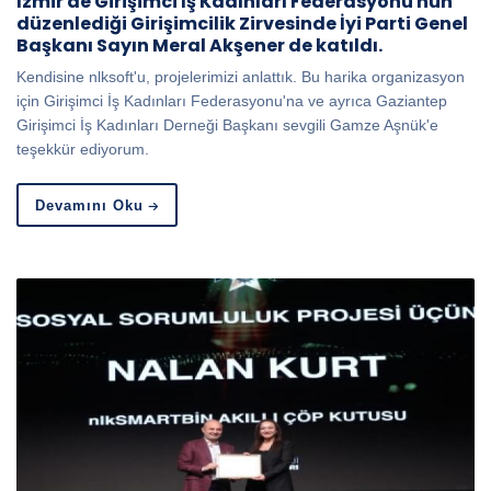
İzmir de Girişimci İş Kadınları Federasyonu nun
düzenlediği Girişimcilik Zirvesinde İyi Parti Genel
Başkanı Sayın Meral Akşener de katıldı.
Kendisine nlksoft'u, projelerimizi anlattık. Bu harika organizasyon
için Girişimci İş Kadınları Federasyonu'na ve ayrıca Gaziantep
Girişimci İş Kadınları Derneği Başkanı sevgili Gamze Aşnük'e
teşekkür ediyorum.
Devamını Oku